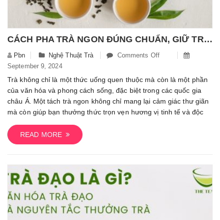
CÁCH PHA TRÀ NGON ĐÚNG CHUẨN, GIỮ TRỌN HƯƠNG VỊ CỦA NGƯỜI SÀNH TRÀ
Pbn
Nghệ Thuật Trà
Comments Off
On
September 9, 2024
Cách
Pha
Trà không chỉ là một thức uống quen thuộc mà còn là một phần
Trà
của văn hóa và phong cách sống, đặc biệt trong các quốc gia
Ngon
châu Á. Một tách trà ngon không chỉ mang lại cảm giác thư giãn
Đúng
mà còn giúp bạn thưởng thức trọn vẹn hương vị tinh tế và độc
Chuẩn,
Giữ
READ MORE
Trọn
Hương
Vị
Của
Người
Sành
Trà