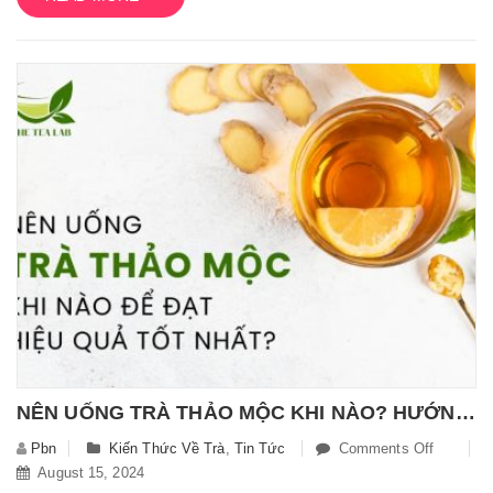
Nhĩ
Có
Mấy
Loại?
Cách
Nhận
Biết
Các
Loại
Trà
Phổ
Nhĩ
NÊN UỐNG TRÀ THẢO MỘC KHI NÀO? HƯỚNG DẪN CÁCH UỐNG TRÀ THẢO MỘC ĐẠT HIỆU QUẢ CAO NHẤT
Pbn
Kiến Thức Về Trà
,
Tin Tức
Comments Off
On
August 15, 2024
Nên