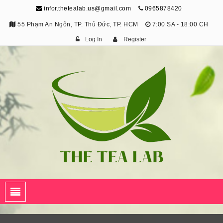
infor.thetealab.us@gmail.com
0965878420
55 Phạm An Ngôn, TP. Thủ Đức, TP. HCM
7:00 SA - 18:00 CH
Log In
Register
The Tea Lab
Trang Thông Tin Về Trà