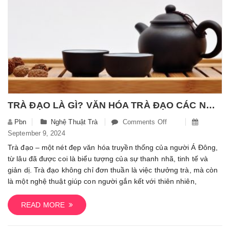
TRÀ ĐẠO LÀ GÌ? VĂN HÓA TRÀ ĐẠO CÁC NƯỚC Á ĐÔNG VÀ NGUYÊN TẮC THƯỞNG TRÀ
Pbn
Nghệ Thuật Trà
Comments Off
On
September 9, 2024
Trà
Đạo
Trà đạo – một nét đẹp văn hóa truyền thống của người Á Đông,
Là
từ lâu đã được coi là biểu tượng của sự thanh nhã, tinh tế và
Gì?
giản dị. Trà đạo không chỉ đơn thuần là việc thưởng trà, mà còn
Văn
là một nghệ thuật giúp con người gắn kết với thiên nhiên,
Hóa
Trà
READ MORE
Đạo
Các