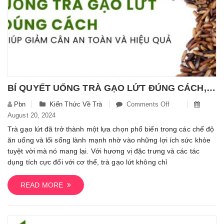
BÍ QUYẾT UỐNG TRÀ GẠO LỨT ĐÚNG CÁCH, GIÚP GIẢM CÂN AN TOÀN VÀ HIỆU QUẢ
Pbn
Kiến Thức Về Trà
Comments Off
On
August 20, 2024
Bí
Quyết
Trà gạo lứt đã trở thành một lựa chọn phổ biến trong các chế độ
Uống
ăn uống và lối sống lành mạnh nhờ vào những lợi ích sức khỏe
Trà
tuyệt vời mà nó mang lại. Với hương vị đặc trưng và các tác
Gạo
dụng tích cực đối với cơ thể, trà gạo lứt không chỉ
Lứt
Đúng
READ MORE
Cách,
Giúp
Giảm