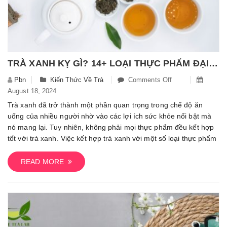
TRÀ XANH KỴ GÌ? 14+ LOẠI THỰC PHẨM ĐẠI KỴ KHI KẾT HỢP VỚI TRÀ XANH
Pbn
Kiến Thức Về Trà
Comments Off
On
August 18, 2024
Trà
Xanh
Trà xanh đã trở thành một phần quan trọng trong chế độ ăn
Kỵ
uống của nhiều người nhờ vào các lợi ích sức khỏe nổi bật mà
Gì?
nó mang lại. Tuy nhiên, không phải mọi thực phẩm đều kết hợp
14+
tốt với trà xanh. Việc kết hợp trà xanh với một số loại thực phẩm
Loại
Thực
READ MORE
Phẩm
Đại
Kỵ
Khi
Kết
Hợp