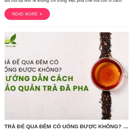
đòi hỏi sự tinh tế không chỉ trong việc pha chế mà còn ở cách
Trà
Theo
READ MORE
Từng
Loại
Đúng
Cách,
Giúp
Lưu
Hương
Lâu
Và
Giữ
Nguyên
Vị
TRÀ ĐỂ QUA ĐÊM CÓ UỐNG ĐƯỢC KHÔNG? HƯỚNG DẪN CÁCH BẢO QUẢN TRÀ ĐÃ PHA ĐỂ QUA ĐÊM