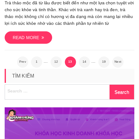
Uống
Trà thảo mộc đã từ lâu được biết đến như một lựa chọn tuyệt vời
Trà
cho sức khỏe và tinh thần. Khác với trà xanh hay trà đen, trà
Thảo
thảo mộc không chỉ có hương vị đa dạng mà còn mang lại nhiều
Mộc
lợi ích sức khỏe nhờ vào các thành phần tự nhiên từ
Khi
Nào?
READ MORE
Hướng
Dẫn
Cách
Posts
…
…
Prev
1
12
13
14
19
Next
Uống
Trà
navigation
TÌM KIẾM
Thảo
Mộc
Search
Đạt
for:
Hiệu
Quả
Cao
Nhất