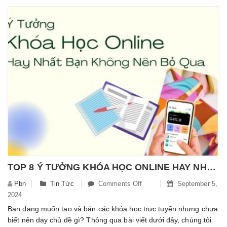
Nước
Á
Đông
Và
Nguyên
Tắc
Thưởng
Trà
TOP 8 Ý TƯỞNG KHÓA HỌC ONLINE HAY NHẤT MÀ BẠN KHÔNG NÊN BỎ QUA
Pbn
Tin Tức
Comments Off
On
September 5,
2024
TOP
8
Bạn đang muốn tạo và bán các khóa học trực tuyến nhưng chưa
Ý
biết nên dạy chủ đề gì? Thông qua bài viết dưới đây, chúng tôi