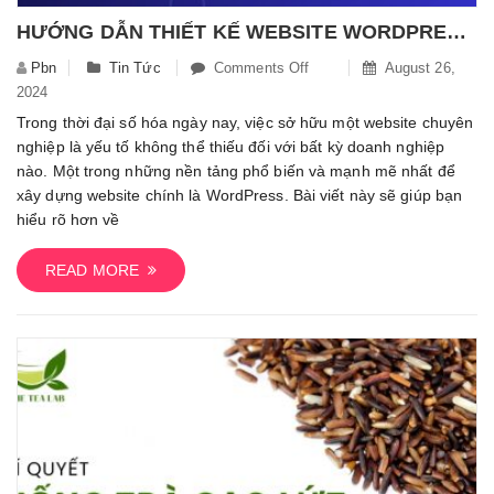
HƯỚNG DẪN THIẾT KẾ WEBSITE WORDPRESS CHO NGƯỜI MỚI BẮT ĐẦU
Pbn
Tin Tức
Comments Off
On
August 26,
2024
Hướng
Dẫn
Trong thời đại số hóa ngày nay, việc sở hữu một website chuyên
Thiết
nghiệp là yếu tố không thể thiếu đối với bất kỳ doanh nghiệp
Kế
nào. Một trong những nền tảng phổ biến và mạnh mẽ nhất để
Website
xây dựng website chính là WordPress. Bài viết này sẽ giúp bạn
WordPress
hiểu rõ hơn về
Cho
Người
READ MORE
Mới
Bắt
Đầu