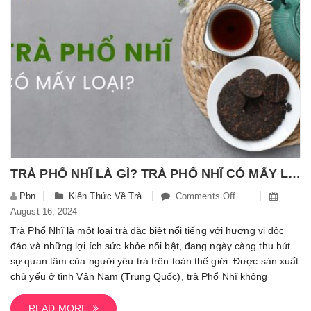
Với
Trà
Xanh
TRÀ PHỔ NHĨ LÀ GÌ? TRÀ PHỔ NHĨ CÓ MẤY LOẠI? CÁCH NHẬN BIẾT CÁC LOẠI TRÀ PHỔ NHĨ
Pbn
Kiến Thức Về Trà
Comments Off
On
August 16, 2024
Trà
Phổ
Trà Phổ Nhĩ là một loại trà đặc biệt nổi tiếng với hương vị độc
Nhĩ
đáo và những lợi ích sức khỏe nổi bật, đang ngày càng thu hút
Là
sự quan tâm của người yêu trà trên toàn thế giới. Được sản xuất
Gì?
chủ yếu ở tỉnh Vân Nam (Trung Quốc), trà Phổ Nhĩ không
Trà
Phổ
READ MORE