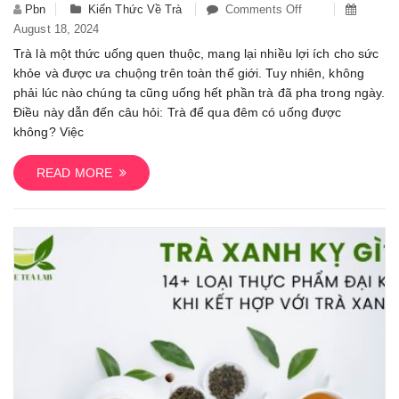
Pbn
Kiến Thức Về Trà
Comments Off
On
August 18, 2024
Trà
Để
Trà là một thức uống quen thuộc, mang lại nhiều lợi ích cho sức
Qua
khỏe và được ưa chuộng trên toàn thế giới. Tuy nhiên, không
Đêm
phải lúc nào chúng ta cũng uống hết phần trà đã pha trong ngày.
Có
Điều này dẫn đến câu hỏi: Trà để qua đêm có uống được
Uống
không? Việc
Được
Không?
READ MORE
Hướng
Dẫn
Cách
Bảo
Quản
Trà
Đã
Pha
Để
Qua
Đêm