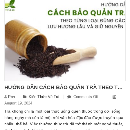
Cân
An
Toàn
Và
Hiệu
Quả
HƯỚNG DẪN CÁCH BẢO QUẢN TRÀ THEO TỪNG LOẠI ĐÚNG CÁCH, GIÚP LƯU HƯƠNG LÂU VÀ GIỮ NGUYÊN VỊ
Pbn
Kiến Thức Về Trà
Comments Off
On
August 19, 2024
Hướng
Dẫn
Trà không chỉ là một loại thức uống quen thuộc trong đời sống
Cách
hàng ngày mà còn là một nét văn hóa độc đáo được truyền qua
Bảo
nhiều thế hệ. Việc thưởng thức trà đã trở thành một nghệ thuật,
Quản