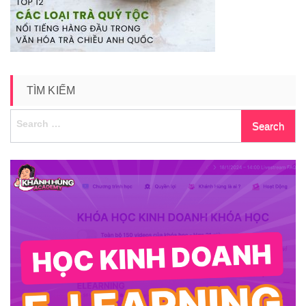
TÌM KIẾM
Search
for: