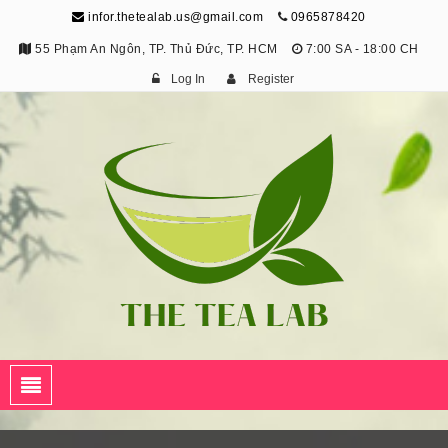
infor.thetealab.us@gmail.com
0965878420
55 Phạm An Ngôn, TP. Thủ Đức, TP. HCM
7:00 SA - 18:00 CH
Log In
Register
The Tea Lab
Trang Thông Tin Về Trà