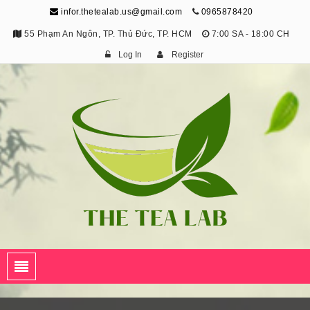
infor.thetealab.us@gmail.com
0965878420
55 Phạm An Ngôn, TP. Thủ Đức, TP. HCM
7:00 SA - 18:00 CH
Log In
Register
The Tea Lab
Trang Thông Tin Về Trà