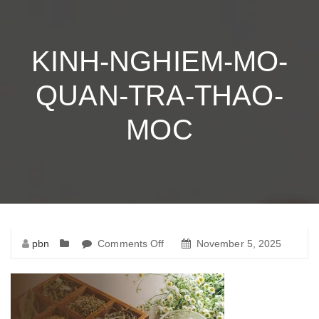
KINH-NGHIEM-MO-
QUAN-TRA-THAO-
MOC
pbn
Comments Off
on
November 5, 2025
kinh-
nghiem-
mo-
quan-