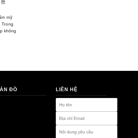
thẩm mỹ
. Trong
iúp không
ẢN ĐỒ
LIÊN HỆ