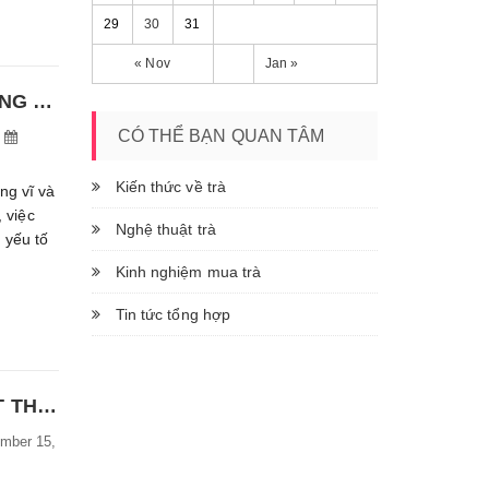
29
30
31
« Nov
Jan »
TOP 7 CÔNG TY DU LỊCH CHUYÊN TOUR HÀ GIANG UY TÍN, GIÁ TỐT
CÓ THỂ BẠN QUAN TÂM
Kiến thức về trà
ng vĩ và
 việc
Nghệ thuật trà
à yếu tố
Kinh nghiệm mua trà
Tin tức tổng hợp
TOP 10 KHÓA VÂN TAY CHỐNG NƯỚC TỐT NHẤT THỊ TRƯỜNG HIỆN NAY
ber 15,