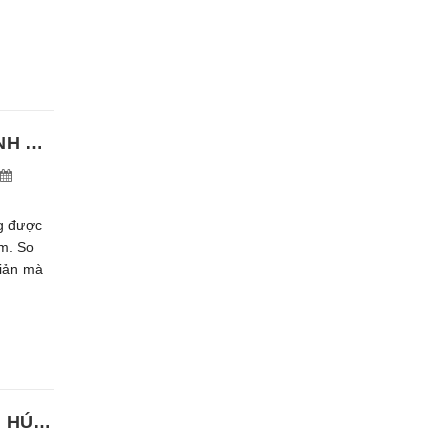
CÁCH LÀM TRÀ Ủ LẠNH COLD BREW SIÊU NHANH VÀ ĐƠN GIẢN NGAY TẠI NHÀ
ng được
m. So
giản mà
CÁCH BỐ TRÍ BÀN TRÀ THEO PHONG THỦY THU HÚT VƯỢNG KHÍ CHO GIA CHỦ