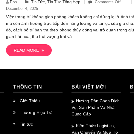
Pbn
Tin Tức
,
Tin Tức Tổng Hợp
Comments Off
On
Ngay
December 4, 2025
Cách
Tại
Bố
Việc trang trí không gian phòng khách không chỉ dừng lại ở tính 
Nhà
Trí
mà còn ảnh hưởng trực tiếp đến năng lượng và tài lộc của gia chủ
Bàn
đó, cách bố trí bàn trà theo phong thủy đóng vai trò quan trọng g
Trà
gian hài hòa, thu hút vượng khí và
Theo
Phong
READ MORE
Thủy
Thu
Hút
Vượng
Khí
THÔNG TIN
BÀI VIẾT MỚI
B
Cho
Gia
Giới Thiệu
Hướng Dẫn Chọn Dịch
Chủ
Vụ, Sản Phẩm Và Nhà
Thương Hiệu Trà
Cung Cấp
Tin tức
Kiến Thức Logistics,
Vận Chuyển Và Mua Hộ