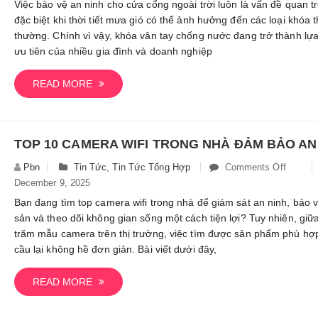
10
Việc bảo vệ an ninh cho cửa cổng ngoài trời luôn là vấn đề quan t
Khóa
đặc biệt khi thời tiết mưa gió có thể ảnh hưởng đến các loại khóa 
Vân
thường. Chính vì vậy, khóa vân tay chống nước đang trở thành lự
Tay
ưu tiên của nhiều gia đình và doanh nghiệp
Chống
Nước
READ MORE
Tốt
Nhất
Thị
Trường
Hiện
Pbn
Tin Tức
,
Tin Tức Tổng Hợp
Comments Off
On
Nay
December 9, 2025
Top
10
Bạn đang tìm top camera wifi trong nhà để giám sát an ninh, bảo v
Camer
sản và theo dõi không gian sống một cách tiện lợi? Tuy nhiên, giữ
Wifi
trăm mẫu camera trên thị trường, việc tìm được sản phẩm phù hợ
Trong
cầu lại không hề đơn giản. Bài viết dưới đây,
Nhà
Đảm
READ MORE
Bảo
An