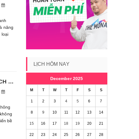
anh
hả năng
 loại
LỊCH HÔM NAY
December 2025
HƯỚNG DẪN VỆ SINH GHẾ SOFA NỈ TẠI NHÀ SẠCH SẼ ĐƠN GIẢN
M
T
W
T
F
S
S
1
2
3
4
5
6
7
không
8
9
10
11
12
13
14
 không
iến bề
15
16
17
18
19
20
21
22
23
24
25
26
27
28