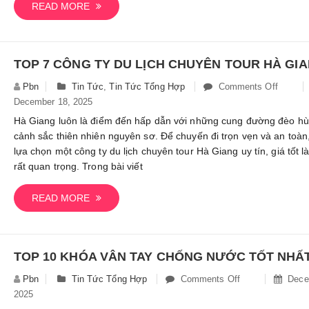
Nỉ
READ MORE
Tại
Nhà
Sạch
Sẽ
Đơn
Pbn
Tin Tức
,
Tin Tức Tổng Hợp
Comments Off
On
Giản
December 18, 2025
Top
7
Hà Giang luôn là điểm đến hấp dẫn với những cung đường đèo hù
Công
cảnh sắc thiên nhiên nguyên sơ. Để chuyến đi trọn vẹn và an toàn,
Ty
lựa chọn một công ty du lịch chuyên tour Hà Giang uy tín, giá tốt l
Du
rất quan trọng. Trong bài viết
Lịch
Chuyên
READ MORE
Tour
Hà
Giang
Uy
Tín,
Pbn
Tin Tức Tổng Hợp
Comments Off
On
Decem
Giá
2025
Top
Tốt