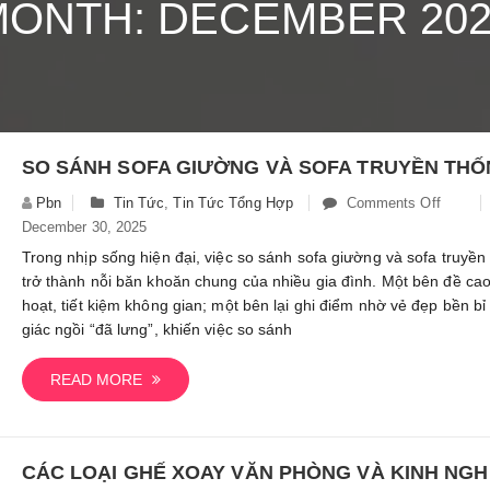
MONTH: DECEMBER 202
Pbn
Tin Tức
,
Tin Tức Tổng Hợp
Comments Off
On
December 30, 2025
So
Sánh
Trong nhịp sống hiện đại, việc so sánh sofa giường và sofa truyền
Sofa
trở thành nỗi băn khoăn chung của nhiều gia đình. Một bên đề cao
Giườn
hoạt, tiết kiệm không gian; một bên lại ghi điểm nhờ vẻ đẹp bền b
Và
giác ngồi “đã lưng”, khiến việc so sánh
Sofa
Truyền
READ MORE
Thống:
Nên
Chọn
Mua