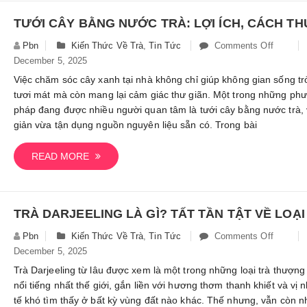
Toàn
Tốt
Nhất
Pbn
Kiến Thức Về Trà
,
Tin Tức
Comments Off
On
December 5, 2025
Tưới
Cây
Việc chăm sóc cây xanh tại nhà không chỉ giúp không gian sống t
Bằng
tươi mát mà còn mang lại cảm giác thư giãn. Một trong những ph
Nước
pháp đang được nhiều người quan tâm là tưới cây bằng nước trà,
Trà:
giản vừa tận dụng nguồn nguyên liệu sẵn có. Trong bài
Lợi
Ích,
READ MORE
Cách
Thực
Hiện
&
Lưu
Pbn
Kiến Thức Về Trà
,
Tin Tức
Comments Off
On
Ý
December 5, 2025
Trà
Quan
Darjeeli
Trà Darjeeling từ lâu được xem là một trong những loại trà thượn
Trọng
Là
nổi tiếng nhất thế giới, gắn liền với hương thơm thanh khiết và vị n
Gì?
tế khó tìm thấy ở bất kỳ vùng đất nào khác. Thế nhưng, vẫn còn n