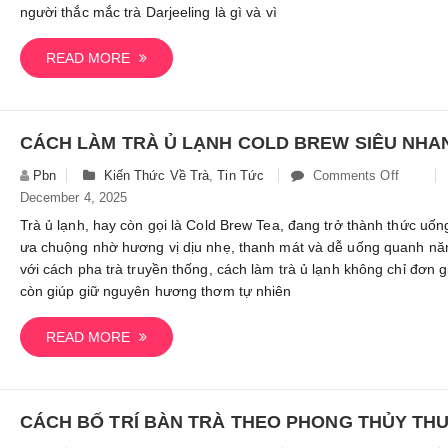
Tất
người thắc mắc trà Darjeeling là gì và vì
Tần
Tật
READ MORE
Về
Loại
Trà
Thượng
Hạng
Pbn
Kiến Thức Về Trà
,
Tin Tức
Comments Off
On
Từ
December 4, 2025
Cách
Ấn
Làm
Trà ủ lạnh, hay còn gọi là Cold Brew Tea, đang trở thành thức uố
Độ
Trà
ưa chuộng nhờ hương vị dịu nhẹ, thanh mát và dễ uống quanh nă
Ủ
với cách pha trà truyền thống, cách làm trà ủ lạnh không chỉ đơn 
Lạnh
còn giúp giữ nguyên hương thơm tự nhiên
Cold
Brew
READ MORE
Siêu
Nhanh
Và
Đơn
Giản