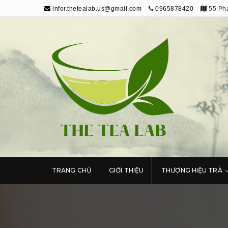
infor.thetealab.us@gmail.com
0965878420
55 Phạ
The Tea Lab
Trang Thông Tin Về Trà
TRANG CHỦ
GIỚI THIỆU
THƯƠNG HIỆU TRÀ