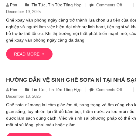
Loại
Pbn
Tin Tức
,
Tin Tức Tổng Hợp
Comments Off
On
Nào?
December 19, 2025
Các
Loại
Ghế xoay văn phòng ngày càng trở thành lựa chọn ưu tiên của do
Ghế
nghiệp và người làm việc hiện đại nhờ sự linh hoạt, tiện nghi và k
Xoay
hỗ trợ tư thế tối ưu. Khi thị trường nội thất phát triển mạnh mẽ, các
Văn
ghế xoay văn phòng ngày càng đa dạng
Phòng
Và
READ MORE
Kinh
Nghiệm
Lựa
Chọn
Ghế
Pbn
Tin Tức
,
Tin Tức Tổng Hợp
Comments Off
On
Phù
December 18, 2025
Hướng
Hợp
Dẫn
Ghế sofa nỉ mang lại cảm giác êm ái, sang trọng và ấm cúng cho 
Vệ
gian sống, tuy nhiên lại rất dễ bám bụi, thấm nước và lưu mùi nếu
Sinh
được làm sạch đúng cách. Việc vệ sinh sai phương pháp có thể kh
Ghế
mặt nỉ xù lông, phai màu hoặc giảm
Sofa