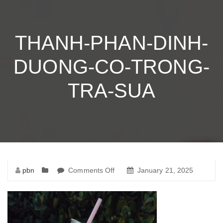
THANH-PHAN-DINH-
DUONG-CO-TRONG-
TRA-SUA
pbn
Comments Off
on
January 21, 2025
thanh-
phan-
dinh-
duong-