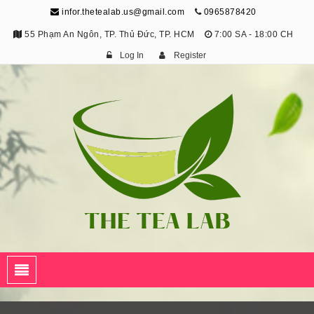
infor.thetealab.us@gmail.com
0965878420
55 Phạm An Ngôn, TP. Thủ Đức, TP. HCM
7:00 SA - 18:00 CH
Log In
Register
The Tea Lab
Trang Thông Tin Về Trà