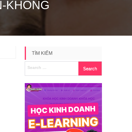
N-KHONG
TÌM KIẾM
Search
for: