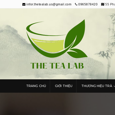
infor.thetealab.us@gmail.com
0965878420
55 Phạ
The Tea Lab
Trang Thông Tin Về Trà
TRANG CHỦ
GIỚI THIỆU
THƯƠNG HIỆU TRÀ