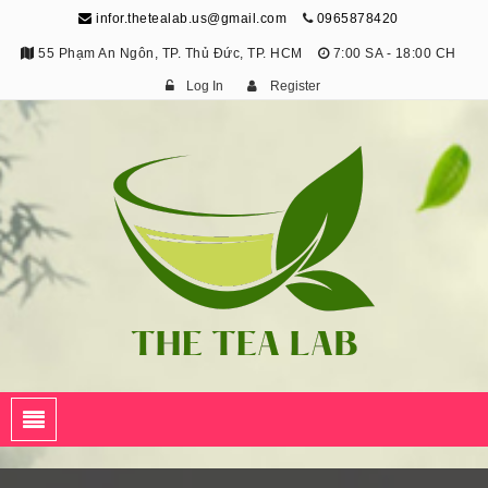
infor.thetealab.us@gmail.com
0965878420
55 Phạm An Ngôn, TP. Thủ Đức, TP. HCM
7:00 SA - 18:00 CH
Log In
Register
The Tea Lab
Trang Thông Tin Về Trà