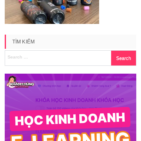
pod-
5
TÌM KIẾM
Search
for: