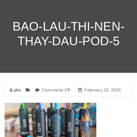
BAO-LAU-THI-NEN-
THAY-DAU-POD-5
pbn
Comments Off
on
February 15, 2024
bao-
lau-
thi-
nen-
thay-
dau-