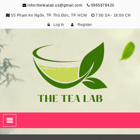
infor.thetealab.us@gmail.com
0965878420
55 Phạm An Ngôn, TP. Thủ Đức, TP. HCM
7:00 SA - 18:00 CH
Log In
Register
The Tea Lab
Trang Thông Tin Về Trà