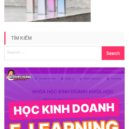
pod-
6
TÌM KIẾM
Search
for: