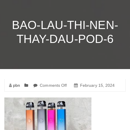
BAO-LAU-THI-NEN-
THAY-DAU-POD-6
pbn
Comments Off
on
February 15, 2024
bao-
lau-
thi-
nen-
thay-
dau-