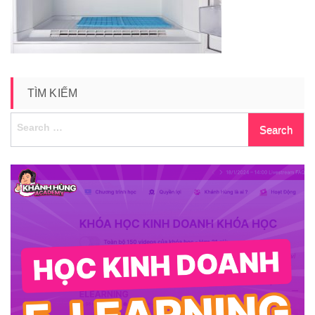
TÌM KIẾM
Search
for: