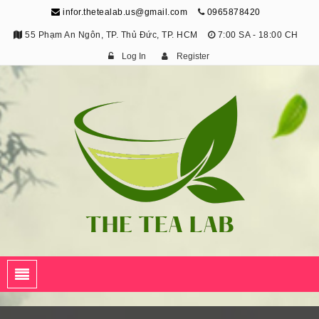
infor.thetealab.us@gmail.com
0965878420
55 Phạm An Ngôn, TP. Thủ Đức, TP. HCM
7:00 SA - 18:00 CH
Log In
Register
The Tea Lab
Trang Thông Tin Về Trà