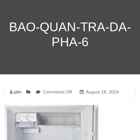
BAO-QUAN-TRA-DA-
PHA-6
pbn
Comments Off
on
August 18, 2024
bao-
quan-
tra-
da-
pha-
6