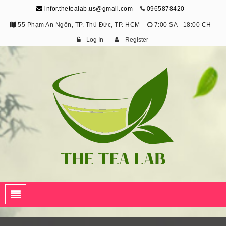
infor.thetealab.us@gmail.com
0965878420
55 Phạm An Ngôn, TP. Thủ Đức, TP. HCM
7:00 SA - 18:00 CH
Log In
Register
The Tea Lab
Trang Thông Tin Về Trà