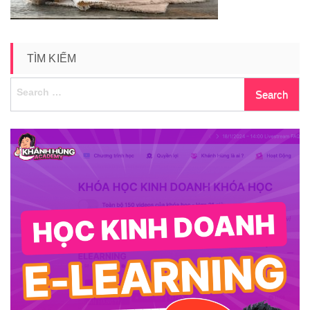
TÌM KIẾM
Search
for: