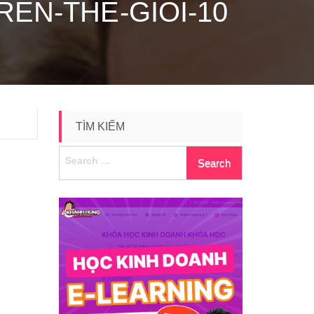
REN-THE-GIOI-10
TÌM KIẾM
Search
for: