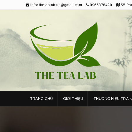
infor.thetealab.us@gmail.com
0965878420
55 Phạ
The Tea Lab
Trang Thông Tin Về Trà
TRANG CHỦ
GIỚI THIỆU
THƯƠNG HIỆU TRÀ