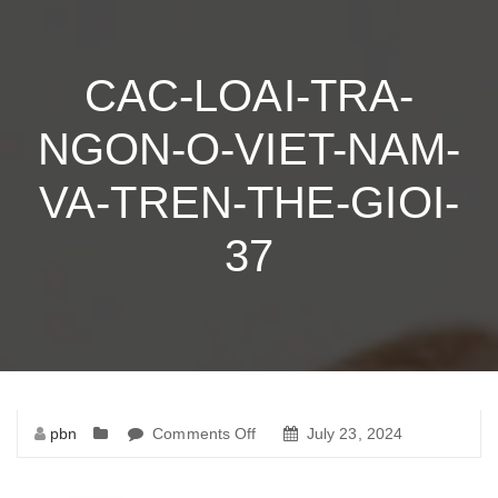
CAC-LOAI-TRA-
NGON-O-VIET-NAM-
VA-TREN-THE-GIOI-
37
pbn
Comments Off
on
July 23, 2024
cac-
loai-