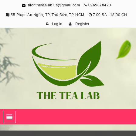
infor.thetealab.us@gmail.com
0965878420
55 Phạm An Ngôn, TP. Thủ Đức, TP. HCM
7:00 SA - 18:00 CH
Log In
Register
The Tea Lab
Trang Thông Tin Về Trà