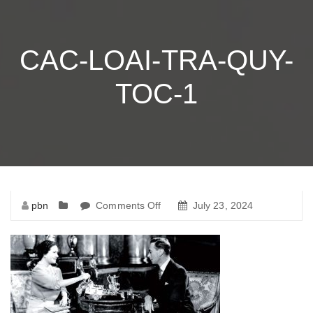
CAC-LOAI-TRA-QUY-
TOC-1
pbn
Comments Off
on
July 23, 2024
cac-
loai-
tra-
quy-
toc-
1