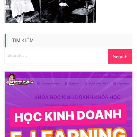
TÌM KIẾM
Search
for: