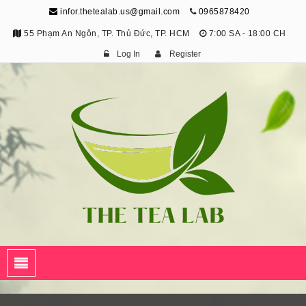
infor.thetealab.us@gmail.com
0965878420
55 Phạm An Ngôn, TP. Thủ Đức, TP. HCM
7:00 SA - 18:00 CH
Log In
Register
The Tea Lab
Trang Thông Tin Về Trà