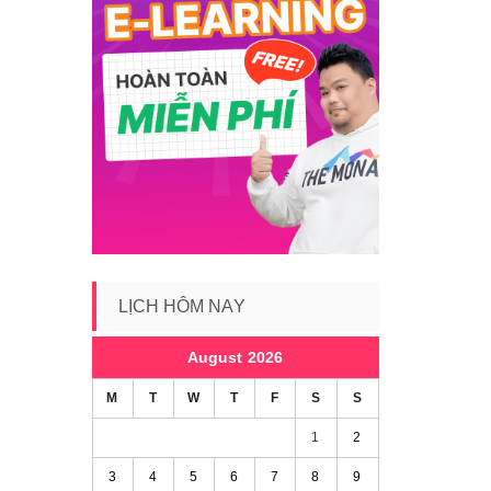
LỊCH HÔM NAY
August 2026
M
T
W
T
F
S
S
1
2
3
4
5
6
7
8
9