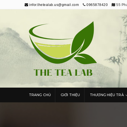
infor.thetealab.us@gmail.com
0965878420
55 Phạ
The Tea Lab
Trang Thông Tin Về Trà
TRANG CHỦ
GIỚI THIỆU
THƯƠNG HIỆU TRÀ