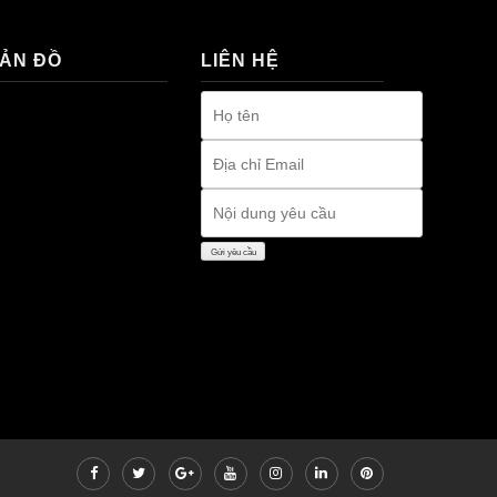
ẢN ĐỒ
LIÊN HỆ
remium bootstrap
hemes