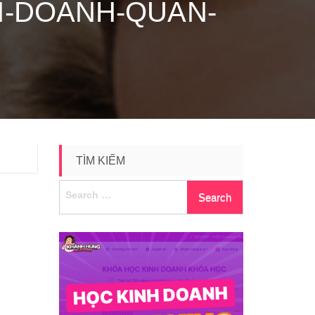
NH-DOANH-QUAN-
TÌM KIẾM
Search
for: