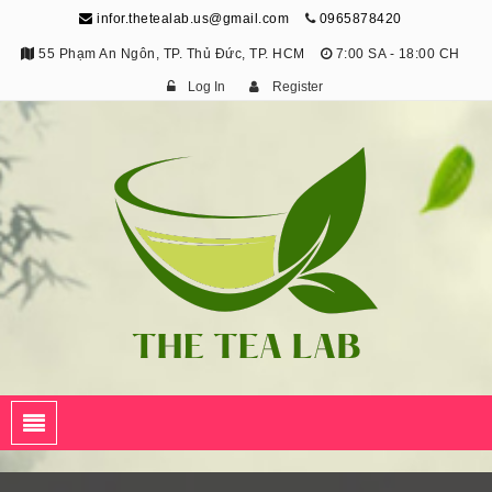
infor.thetealab.us@gmail.com
0965878420
55 Phạm An Ngôn, TP. Thủ Đức, TP. HCM
7:00 SA - 18:00 CH
Log In
Register
The Tea Lab
Trang Thông Tin Về Trà