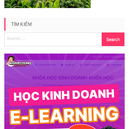
TÌM KIẾM
Search
for: