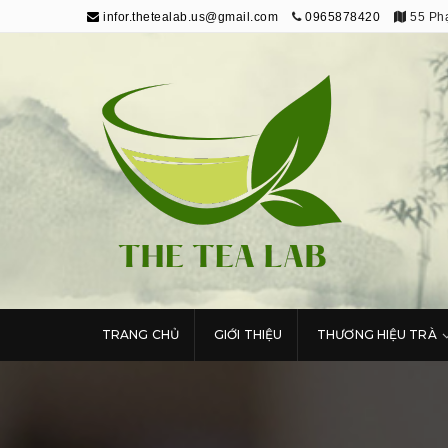
infor.thetealab.us@gmail.com
0965878420
55 Phạ
The Tea Lab
Trang Thông Tin Về Trà
TRANG CHỦ
GIỚI THIỆU
THƯƠNG HIỆU TRÀ