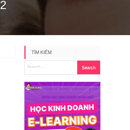
2
TÌM KIẾM
Search
for: