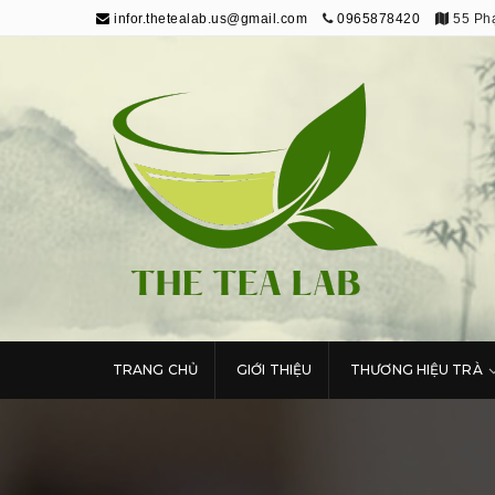
infor.thetealab.us@gmail.com
0965878420
55 Phạ
The Tea Lab
Trang Thông Tin Về Trà
TRANG CHỦ
GIỚI THIỆU
THƯƠNG HIỆU TRÀ