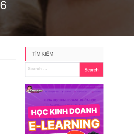
6
TÌM KIẾM
Search
for: