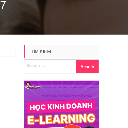
7
TÌM KIẾM
Search
for: