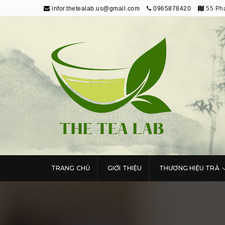
infor.thetealab.us@gmail.com
0965878420
55 Phạ
The Tea Lab
Trang Thông Tin Về Trà
TRANG CHỦ
GIỚI THIỆU
THƯƠNG HIỆU TRÀ