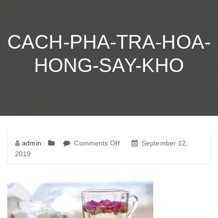
CACH-PHA-TRA-HOA-
HONG-SAY-KHO
admin
Comments Off
on
September 12,
2019
cach-
pha-
tra-
hoa-
hong-
say-