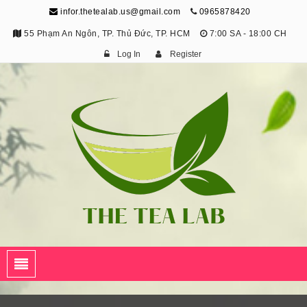
infor.thetealab.us@gmail.com
0965878420
55 Phạm An Ngôn, TP. Thủ Đức, TP. HCM
7:00 SA - 18:00 CH
Log In
Register
The Tea Lab
Trang Thông Tin Về Trà