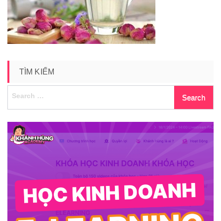
kho
TÌM KIẾM
Search
for: