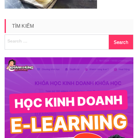
TÌM KIẾM
Search
for: