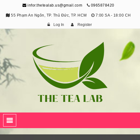
infor.thetealab.us@gmail.com
0965878420
55 Phạm An Ngôn, TP. Thủ Đức, TP. HCM
7:00 SA - 18:00 CH
Log In
Register
The Tea Lab
Trang Thông Tin Về Trà