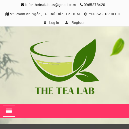
infor.thetealab.us@gmail.com
0965878420
55 Phạm An Ngôn, TP. Thủ Đức, TP. HCM
7:00 SA - 18:00 CH
Log In
Register
The Tea Lab
Trang Thông Tin Về Trà