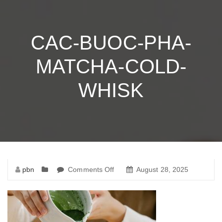
CAC-BUOC-PHA-
MATCHA-COLD-
WHISK
pbn
Comments Off
on
August 28, 2025
cac-
buoc-
pha-
matcha-