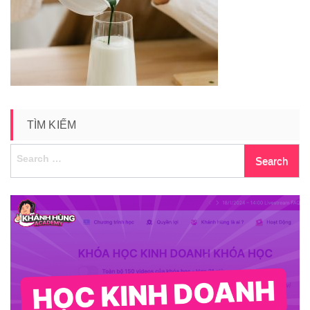
cold-
whisk
TÌM KIẾM
Search
for: