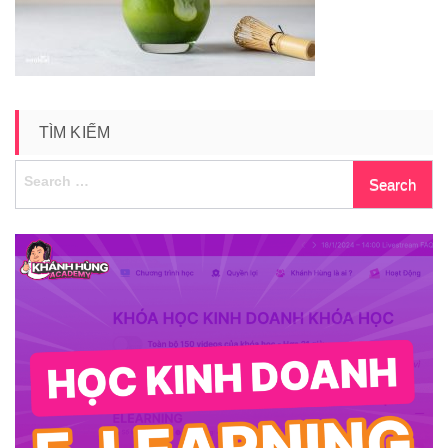
TÌM KIẾM
Search
for: