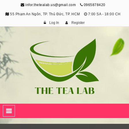
infor.thetealab.us@gmail.com
0965878420
55 Phạm An Ngôn, TP. Thủ Đức, TP. HCM
7:00 SA - 18:00 CH
Log In
Register
The Tea Lab
Trang Thông Tin Về Trà