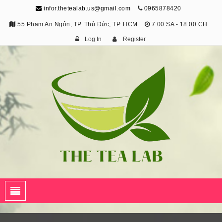
infor.thetealab.us@gmail.com
0965878420
55 Phạm An Ngôn, TP. Thủ Đức, TP. HCM
7:00 SA - 18:00 CH
Log In
Register
The Tea Lab
Trang Thông Tin Về Trà