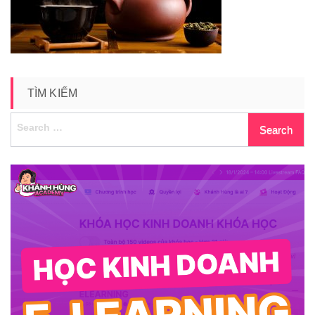
TÌM KIẾM
Search
for: