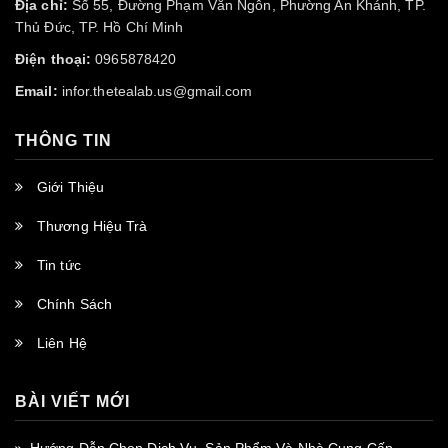
Địa chỉ:
Số 55, Đường Phạm Văn Ngôn, Phường An Khánh, TP.
Thủ Đức, TP. Hồ Chí Minh
Điện thoại:
0965878420
Email:
infor.thetealab.us@gmail.com
THÔNG TIN
Giới Thiệu
Thương Hiệu Trà
Tin tức
Chính Sách
Liên Hệ
BÀI VIẾT MỚI
Hướng Dẫn Chọn Dịch Vụ, Sản Phẩm Và Nhà Cung Cấp