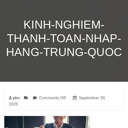
KINH-NGHIEM-
THANH-TOAN-NHAP-
HANG-TRUNG-QUOC
pbn
Comments Off
on
September 30,
2025
kinh-
nghiem-
thanh-
toan-