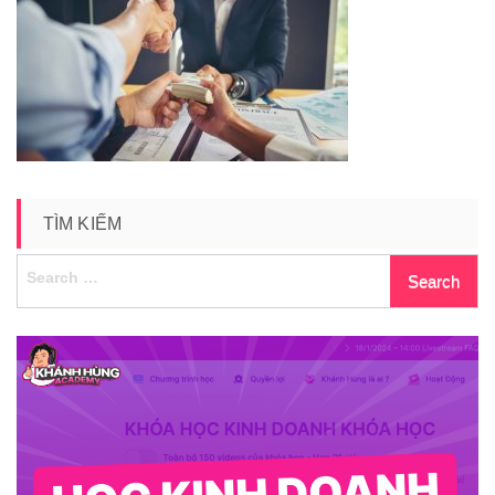
nhap-
hang-
trung-
quoc
TÌM KIẾM
Search
for: