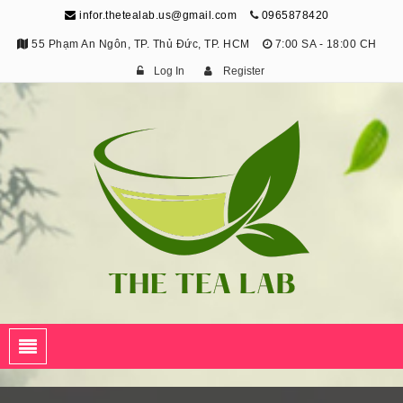
infor.thetealab.us@gmail.com
0965878420
55 Phạm An Ngôn, TP. Thủ Đức, TP. HCM
7:00 SA - 18:00 CH
Log In
Register
The Tea Lab
Trang Thông Tin Về Trà