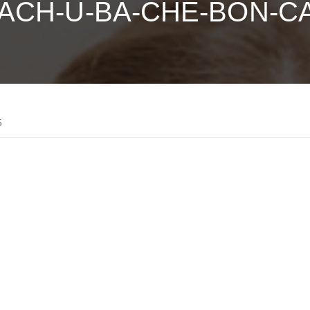
ACH-U-BA-CHE-BON-C
5