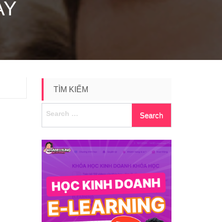
AY
TÌM KIẾM
Search
for: