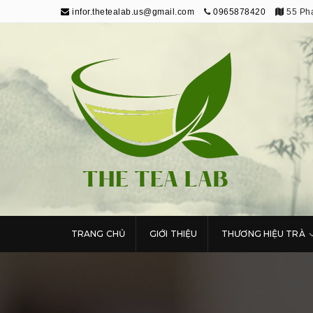
infor.thetealab.us@gmail.com
0965878420
55 Phạ
The Tea Lab
Trang Thông Tin Về Trà
TRANG CHỦ
GIỚI THIỆU
THƯƠNG HIỆU TRÀ