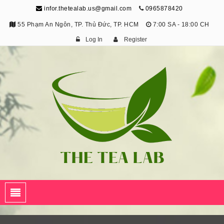
infor.thetealab.us@gmail.com
0965878420
55 Phạm An Ngôn, TP. Thủ Đức, TP. HCM
7:00 SA - 18:00 CH
Log In
Register
The Tea Lab
Trang Thông Tin Về Trà