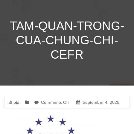
TAM-QUAN-TRONG-
CUA-CHUNG-CHI-
CEFR
pbn
Comments Off
on
September 4, 2025
tam-
quan-
trong-
cua-