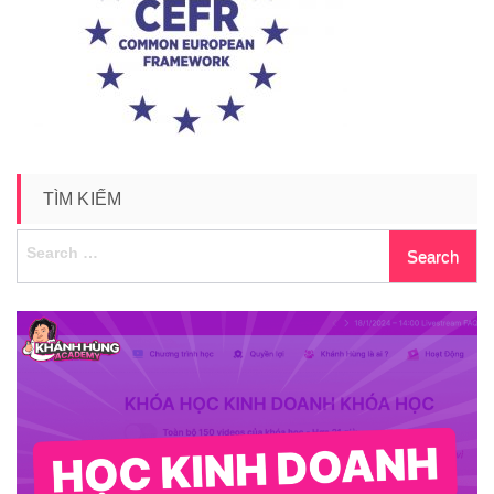
chung-
chi-
cefr
TÌM KIẾM
Search
for: