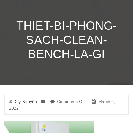
THIET-BI-PHONG-
SACH-CLEAN-
BENCH-LA-GI
Duy Nguyên
Comments Off
on
March 9,
2022
thiet-
bi-
phong-
sach-