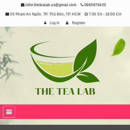
infor.thetealab.us@gmail.com
0965878420
55 Phạm An Ngôn, TP. Thủ Đức, TP. HCM
7:00 SA - 18:00 CH
Log In
Register
The Tea Lab
Trang Thông Tin Về Trà