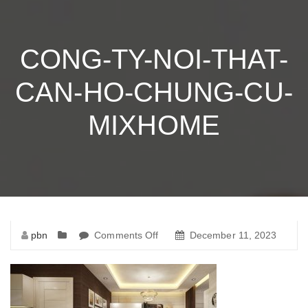
CONG-TY-NOI-THAT-
CAN-HO-CHUNG-CU-
MIXHOME
pbn
Comments Off
on
December 11, 2023
cong-
ty-
noi-
that-