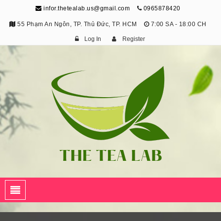
infor.thetealab.us@gmail.com
0965878420
55 Phạm An Ngôn, TP. Thủ Đức, TP. HCM
7:00 SA - 18:00 CH
Log In
Register
The Tea Lab
Trang Thông Tin Về Trà