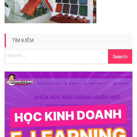
TÌM KIẾM
Search
for: