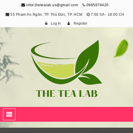
infor.thetealab.us@gmail.com
0965878420
55 Phạm An Ngôn, TP. Thủ Đức, TP. HCM
7:00 SA - 18:00 CH
Log In
Register
The Tea Lab
Trang Thông Tin Về Trà