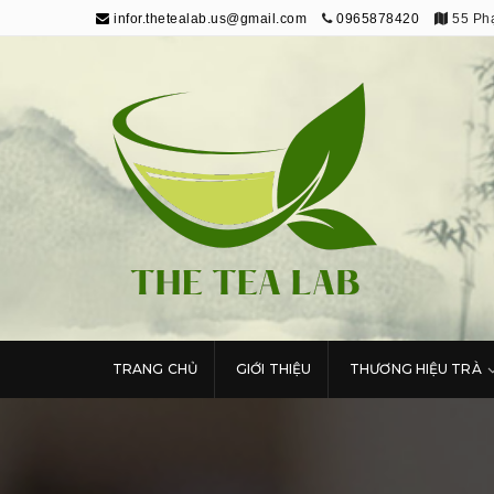
infor.thetealab.us@gmail.com
0965878420
55 Phạ
The Tea Lab
Trang Thông Tin Về Trà
TRANG CHỦ
GIỚI THIỆU
THƯƠNG HIỆU TRÀ