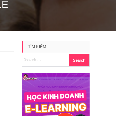
LE
TÌM KIẾM
Search
for: