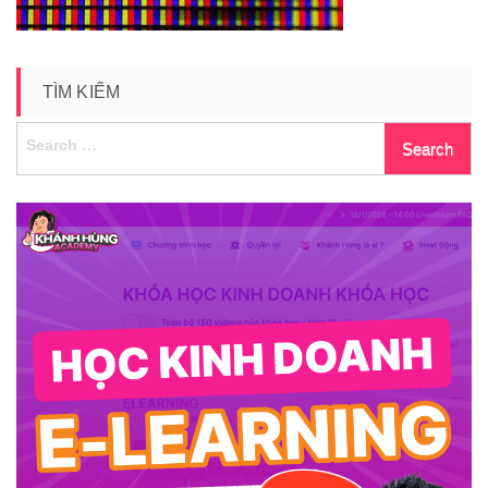
TÌM KIẾM
Search
for: