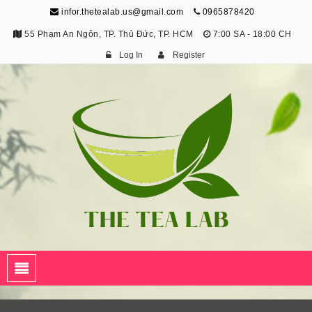
infor.thetealab.us@gmail.com
0965878420
55 Phạm An Ngôn, TP. Thủ Đức, TP. HCM
7:00 SA - 18:00 CH
Log In
Register
The Tea Lab
Trang Thông Tin Về Trà