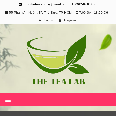
infor.thetealab.us@gmail.com
0965878420
55 Phạm An Ngôn, TP. Thủ Đức, TP. HCM
7:00 SA - 18:00 CH
Log In
Register
The Tea Lab
Trang Thông Tin Về Trà