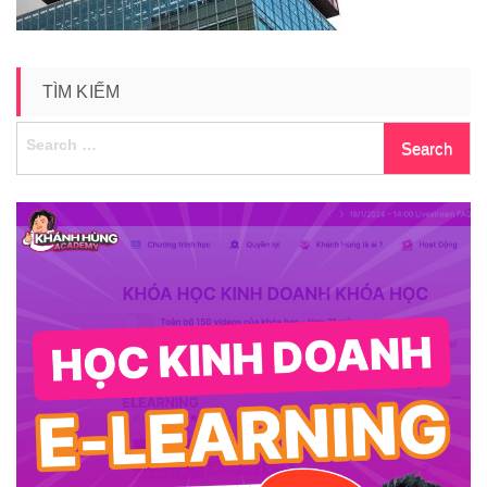
TÌM KIẾM
Search
for: