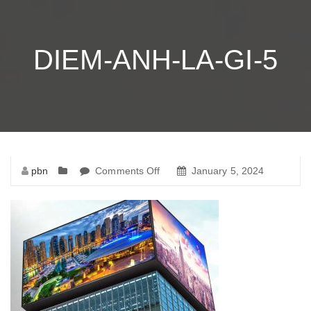
DIEM-ANH-LA-GI-5
pbn
Comments Off
on
January 5, 2024
diem-
anh-
la-
gi-
5