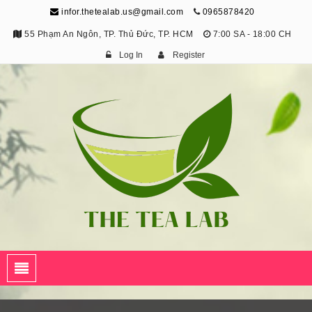
infor.thetealab.us@gmail.com
0965878420
55 Phạm An Ngôn, TP. Thủ Đức, TP. HCM
7:00 SA - 18:00 CH
Log In
Register
The Tea Lab
Trang Thông Tin Về Trà