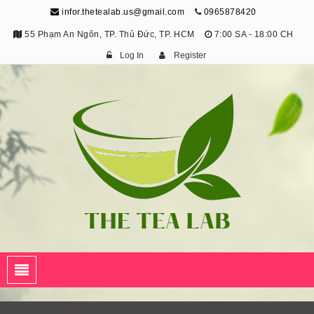
infor.thetealab.us@gmail.com
0965878420
55 Phạm An Ngôn, TP. Thủ Đức, TP. HCM
7:00 SA - 18:00 CH
Log In
Register
The Tea Lab
Trang Thông Tin Về Trà