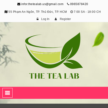
infor.thetealab.us@gmail.com
0965878420
55 Phạm An Ngôn, TP. Thủ Đức, TP. HCM
7:00 SA - 18:00 CH
Log In
Register
The Tea Lab
Trang Thông Tin Về Trà