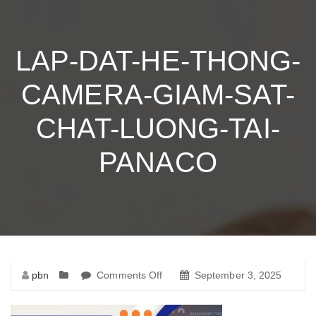
LAP-DAT-HE-THONG-
CAMERA-GIAM-SAT-
CHAT-LUONG-TAI-
PANACO
pbn
Comments Off
on
September 3, 2025
lap-
dat-