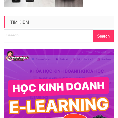
TÌM KIẾM
Search
for: