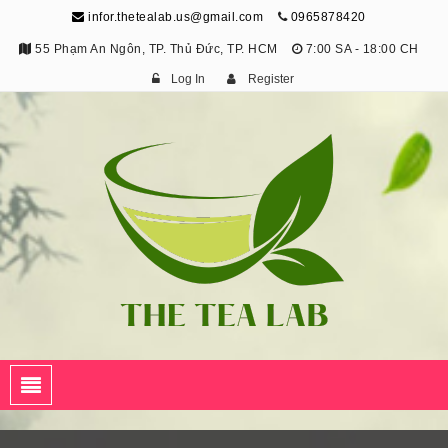
infor.thetealab.us@gmail.com
0965878420
55 Phạm An Ngôn, TP. Thủ Đức, TP. HCM
7:00 SA - 18:00 CH
Log In
Register
The Tea Lab
Trang Thông Tin Về Trà