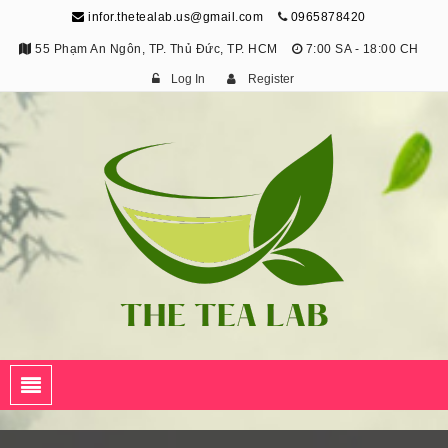
infor.thetealab.us@gmail.com
0965878420
55 Phạm An Ngôn, TP. Thủ Đức, TP. HCM
7:00 SA - 18:00 CH
Log In
Register
The Tea Lab
Trang Thông Tin Về Trà