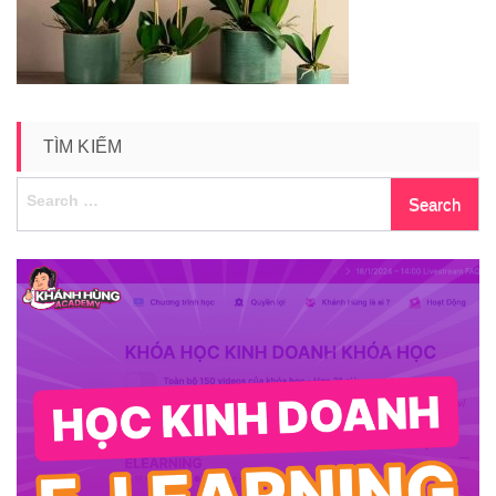
viec
TÌM KIẾM
Search
for: