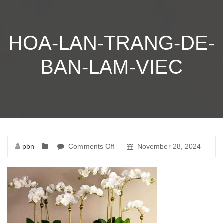
HOA-LAN-TRANG-DE-
BAN-LAM-VIEC
pbn
Comments Off
on
November 28, 2024
hoa-
lan-
trang-
de-
ban-
lam-