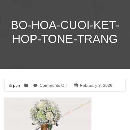
BO-HOA-CUOI-KET-
HOP-TONE-TRANG
pbn
Comments Off
on
February 9, 2026
bo-
hoa-
cuoi-
ket-
hop-
tone-