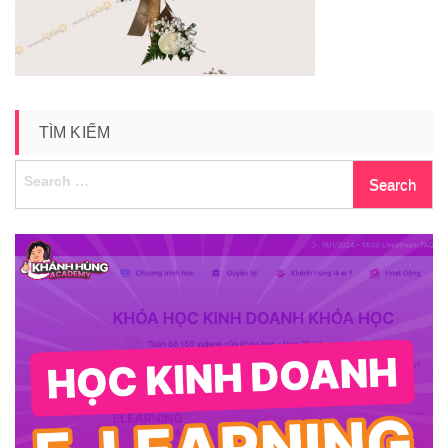
trang
TÌM KIẾM
Search
for: