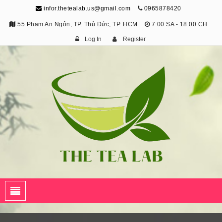
infor.thetealab.us@gmail.com
0965878420
55 Phạm An Ngôn, TP. Thủ Đức, TP. HCM
7:00 SA - 18:00 CH
Log In
Register
The Tea Lab
Trang Thông Tin Về Trà