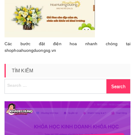
tại
shophoahuongduongsg.vn
Các bước đặt điện hoa nhanh chóng tại
shophoahuongduongsg.vn
TÌM KIẾM
Search
for: