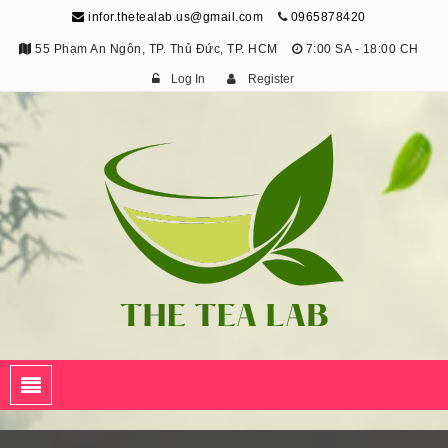
infor.thetealab.us@gmail.com
0965878420
55 Phạm An Ngôn, TP. Thủ Đức, TP. HCM
7:00 SA - 18:00 CH
Log In
Register
The Tea Lab
Trang Thông Tin Về Trà