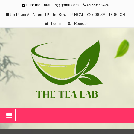
infor.thetealab.us@gmail.com
0965878420
55 Phạm An Ngôn, TP. Thủ Đức, TP. HCM
7:00 SA - 18:00 CH
Log In
Register
The Tea Lab
Trang Thông Tin Về Trà