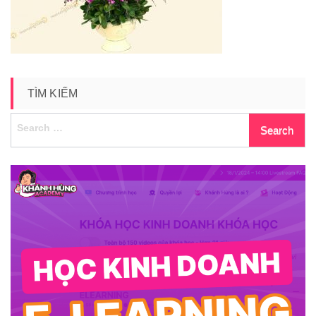
be-
the
TÌM KIẾM
Search
for: