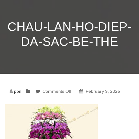
CHAU-LAN-HO-DIEP-
DA-SAC-BE-THE
pbn
Comments Off
on
February 9, 2026
chau-
lan-
ho-
diep-
da-
sac-