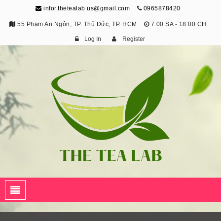
infor.thetealab.us@gmail.com
0965878420
55 Phạm An Ngôn, TP. Thủ Đức, TP. HCM
7:00 SA - 18:00 CH
Log In
Register
The Tea Lab
Trang Thông Tin Về Trà