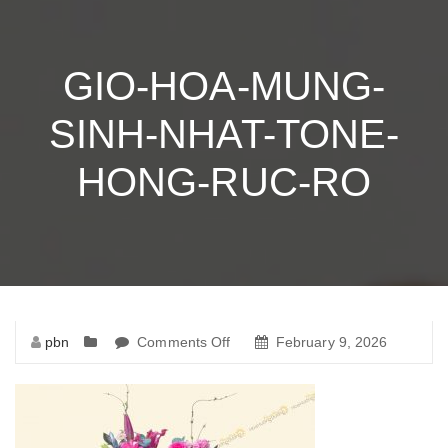
GIO-HOA-MUNG-
SINH-NHAT-TONE-
HONG-RUC-RO
pbn
Comments Off
on
February 9, 2026
gio-
hoa-
mung-
sinh-