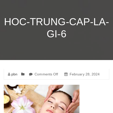
HOC-TRUNG-CAP-LA-
GI-6
pbn
Comments Off
on
February 28, 2024
hoc-
trung-
cap-
la-
gi-
6