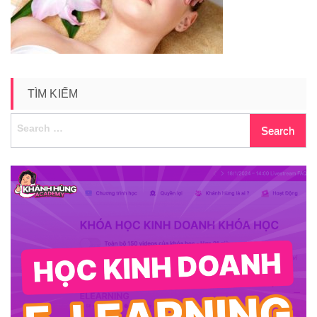
TÌM KIẾM
Search
for: