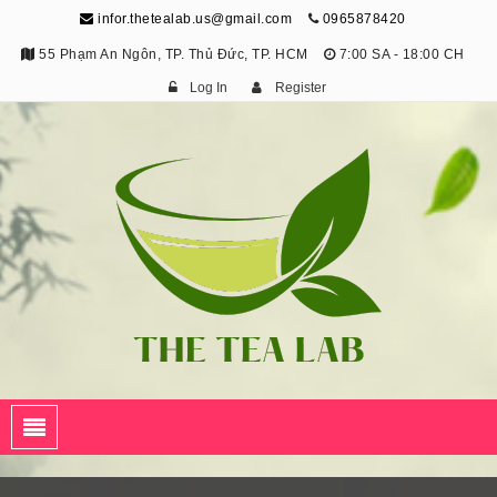
infor.thetealab.us@gmail.com
0965878420
55 Phạm An Ngôn, TP. Thủ Đức, TP. HCM
7:00 SA - 18:00 CH
Log In
Register
The Tea Lab
Trang Thông Tin Về Trà