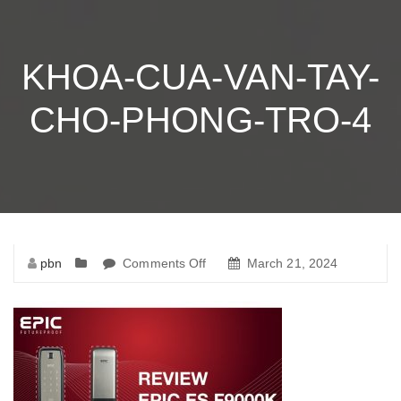
KHOA-CUA-VAN-TAY-
CHO-PHONG-TRO-4
pbn
Comments Off
on
March 21, 2024
khoa-
cua-
van-
tay-
cho-
phong-