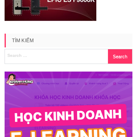
tro-
4
TÌM KIẾM
Search
for: