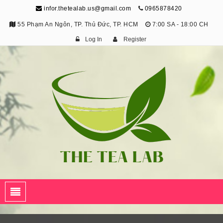
infor.thetealab.us@gmail.com
0965878420
55 Phạm An Ngôn, TP. Thủ Đức, TP. HCM
7:00 SA - 18:00 CH
Log In
Register
The Tea Lab
Trang Thông Tin Về Trà