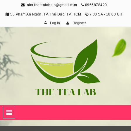
infor.thetealab.us@gmail.com
0965878420
55 Phạm An Ngôn, TP. Thủ Đức, TP. HCM
7:00 SA - 18:00 CH
Log In
Register
The Tea Lab
Trang Thông Tin Về Trà