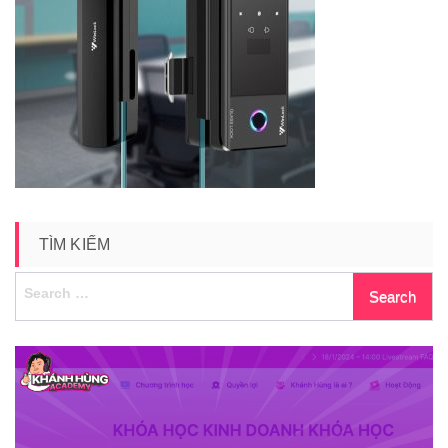
TÌM KIẾM
Search
for: