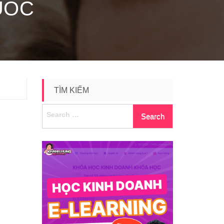
UOC
TÌM KIẾM
Search
for: