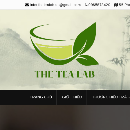
infor.thetealab.us@gmail.com
0965878420
55 Phạ
The Tea Lab
Trang Thông Tin Về Trà
TRANG CHỦ
GIỚI THIỆU
THƯƠNG HIỆU TRÀ