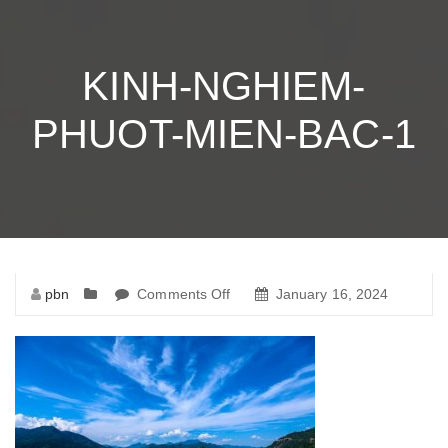
KINH-NGHIEM-
PHUOT-MIEN-BAC-1
pbn
Comments Off
on
January 16, 2024
kinh-
nghiem-
phuot-
mien-
bac-
1