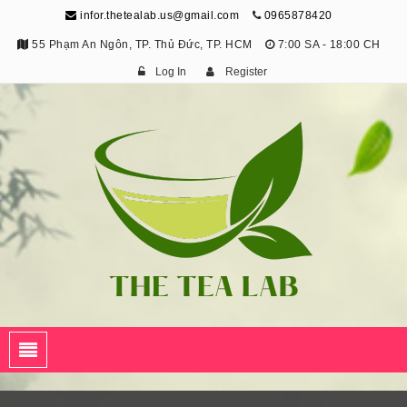
infor.thetealab.us@gmail.com
0965878420
55 Phạm An Ngôn, TP. Thủ Đức, TP. HCM
7:00 SA - 18:00 CH
Log In
Register
The Tea Lab
Trang Thông Tin Về Trà