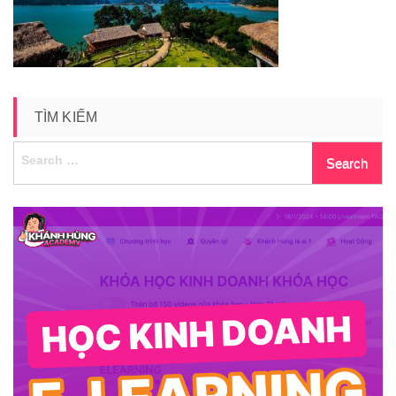
TÌM KIẾM
Search
for: