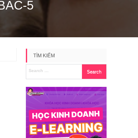
BAC-5
TÌM KIẾM
Search
for: