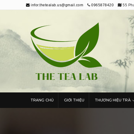
infor.thetealab.us@gmail.com
0965878420
55 Phạ
The Tea Lab
Trang Thông Tin Về Trà
TRANG CHỦ
GIỚI THIỆU
THƯƠNG HIỆU TRÀ