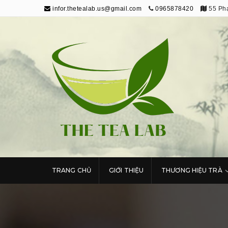
infor.thetealab.us@gmail.com
0965878420
55 Phạ
The Tea Lab
Trang Thông Tin Về Trà
TRANG CHỦ
GIỚI THIỆU
THƯƠNG HIỆU TRÀ