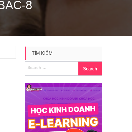
BAC-8
TÌM KIẾM
Search
for: