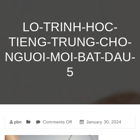
LO-TRINH-HOC-
TIENG-TRUNG-CHO-
NGUOI-MOI-BAT-DAU-
5
pbn
Comments Off
on
January 30, 2024
lo-
trinh-