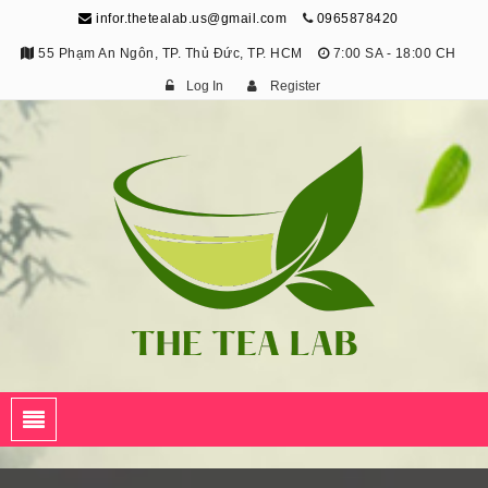
infor.thetealab.us@gmail.com
0965878420
55 Phạm An Ngôn, TP. Thủ Đức, TP. HCM
7:00 SA - 18:00 CH
Log In
Register
The Tea Lab
Trang Thông Tin Về Trà