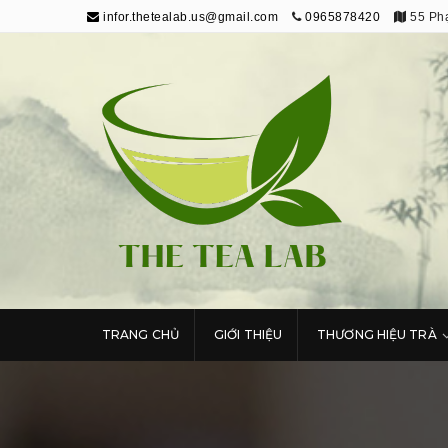
infor.thetealab.us@gmail.com
0965878420
55 Phạ
The Tea Lab
Trang Thông Tin Về Trà
TRANG CHỦ
GIỚI THIỆU
THƯƠNG HIỆU TRÀ