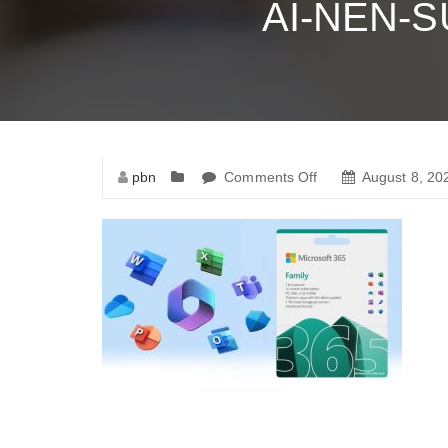
AI-NEN-
pbn
Comments Off
on
August 8, 20
ai-
nen-
su-
dung-
microsoft-
365-
family