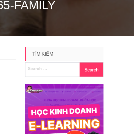
5-FAMILY
TÌM KIẾM
Search
for: